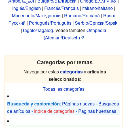
Árabe/العربية
|
Búlgaro/Български
|
Griego/Ελληνικά
|
Inglés/English
|
Francés/Français
|
Italiano/Italiano
|
Macedonio/Македонски
|
Rumano/Română
|
Ruso/
Русский
|
Portugués/Português
|
Serbio/Српски/Srpski
|
Tagalo/Tagalog
. Véase también
Orthpedia
(Alemán/Deutsch)
Categorías por temas
Navega por estas
categorías
y
artículos
seleccionados
:
Todas las categorías
Búsqueda y exploración
:
Páginas nuevas
-
Búsqueda
de artículos
-
Índice de categorías
-
Páginas huérfanas