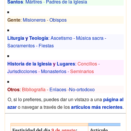
Santos
:
Mártires
-
Padres de la Iglesia
Gente
:
Misioneros
-
Obispos
Liturgia
y
Teología
:
Ascetismo
-
Música sacra
-
Sacramentos
-
Fiestas
Historia de la Iglesia
y
Lugares
:
Concilios
-
Jurisdicciones
-
Monasterios
-
Seminarios
Otros
:
Bibliografía
-
Enlaces
-
No-ortodoxo
O, si lo prefieres, puedes dar un vistazo a una
página al
azar
o navegar a través de los
artículos más recientes
.
Festividad del día
9 de agosto
:
Artículo