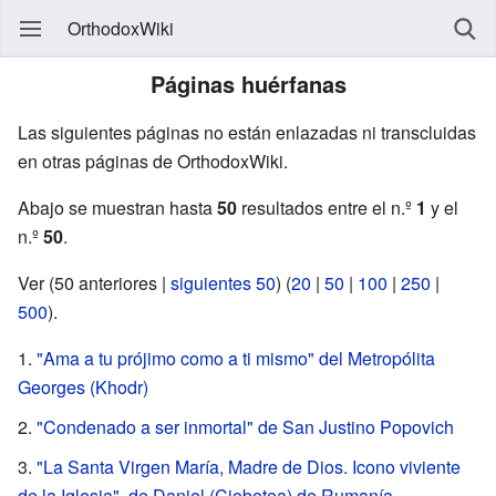
OrthodoxWiki
Páginas huérfanas
Las siguientes páginas no están enlazadas ni transcluidas
en otras páginas de OrthodoxWiki.
Abajo se muestran hasta
50
resultados entre el n.º
1
y el
n.º
50
.
Ver (50 anteriores |
siguientes 50
) (
20
|
50
|
100
|
250
|
500
).
"Ama a tu prójimo como a ti mismo" del Metropólita
Georges (Khodr)
"Condenado a ser inmortal" de San Justino Popovich
"La Santa Virgen María, Madre de Dios. Icono viviente
de la Iglesia", de Daniel (Ciobotea) de Rumanía