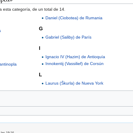
 esta categoría, de un total de 14.
Daniel (Ciobotea) de Rumania
G
s
Gabriel (Saliby) de París
I
Ignacio IV (Hazim) de Antioquía
Innokentij (Vassilief) de Corsún
antinopla
L
Laurus (Škurla) de Nueva York
 las 19:16.