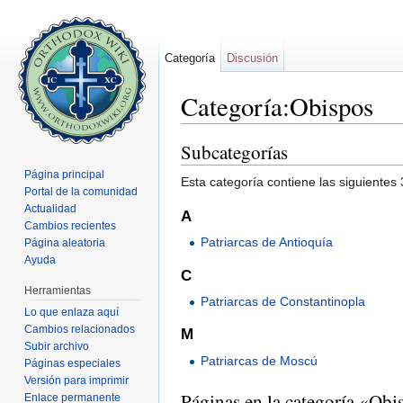
Categoría
Discusión
Categoría:Obispos
Saltar a:
navegación
,
buscar
Subcategorías
Página principal
Esta categoría contiene las siguientes 
Portal de la comunidad
Actualidad
A
Cambios recientes
Patriarcas de Antioquía
Página aleatoria
Ayuda
C
Herramientas
Patriarcas de Constantinopla
Lo que enlaza aquí
Cambios relacionados
M
Subir archivo
Patriarcas de Moscú
Páginas especiales
Versión para imprimir
Páginas en la categoría «Obi
Enlace permanente