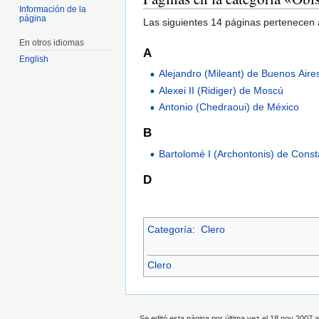
Información de la
página
Las siguientes 14 páginas pertenecen a
En otros idiomas
A
English
Alejandro (Mileant) de Buenos Aire
Alexei II (Ridiger) de Moscú
Antonio (Chedraoui) de México
B
Bartolomé I (Archontonis) de Const
D
Categoría
:
Clero
Clero
Se editó esta página por última vez el 18 nov 2007 a