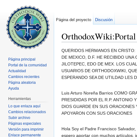
Página del proyecto
Discusión
OrthodoxWiki:Portal
Saltar a:
navegación
,
buscar
QUERIDOS HERMANOS EN CRISTO: 
DE MEXICO, D.F. HE RECIBIDO UN
Página principal
JILOTEPEC, EDO DE MEX. LOS CUA
Portal de la comunidad
USUARIOS DE ORTHODOXWIKI, QUE
Actualidad
Cambios recientes
ESPERANDO SEA DE UTILDAD LES D
Página aleatoria
Ayuda
Luis Arturo Noreña Barrios COMO
Herramientas
PRESIDIDAS POR EL R.P. ANTONIO 
Lo que enlaza aquí
DIOS GUARDE EN SUS ORACIONES 
Cambios relacionados
APOYARON CON SUS ORACIONES
Subir archivo
Páginas especiales
Hola Soy el Padre Francisco Salvador, 
Versión para imprimir
Enlace permanente
espero aportar con muchos artículos, 