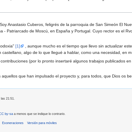
oy Anastasio Cuberos, feligrés de la parroquia de San Simeón El Nue
sa - Patriarcado de Moscú, en España y Portugal. Cuyo rector es el Rv
todoxia"
[1]
, aunque mucho es el tiempo que llevo sin actualizar est
castellano, algo de lo que llegué a hablar, como una necesidad, en mi
ontribuciones (por lo pronto insertaré algunos trabajos publicados en
 aquellos que han impulsado el proyecto y, para todos, que Dios os 
 las 21:51.
CC by-sa
a menos que se indique lo contrario.
Exoneraciones
Versión para móviles