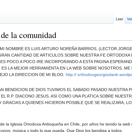
Leer
Ve
 de la comunidad
MI NOMBRE ES LUIS ARTURO NOREÑA BARRIOS, (LECTOR JORGE
A GRAN CANTIDAD DE ARTICULOS SOBRE NUESTRA FE ORTODOXA
LES POCO A POCO IRE INCORPORANDO A ESTA PAGINA ESPERAND
 ES LA MEJOR HERRAMIENTA EN LA WEB SOBRE NOSOTROS, ME
EJO LA DIRECCION DE MI BLOG:
http://.orthodoxgeorgioslanb.word
 GRAN BENDICION DE DIOS TUVIMOS EL SABADO PASADO NUESTRA
Y EL R.P. DIACONO JESUS, ASI COMO UNA PLATICA SOBRE NUES
Y GRACIAS A QUIENES HICIERON POSIBLE QUE SE REALIZARA, 
de la Iglesia Ortodoxa Antioqueña en Chile, por años he tenido la web
iconos, música y todo lo que pueda. Que Dios los bendiga a todos.