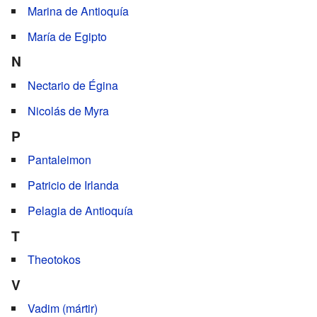
Marina de Antioquía
María de Egipto
N
Nectario de Égina
Nicolás de Myra
P
Pantaleimon
Patricio de Irlanda
Pelagia de Antioquía
T
Theotokos
V
Vadim (mártir)