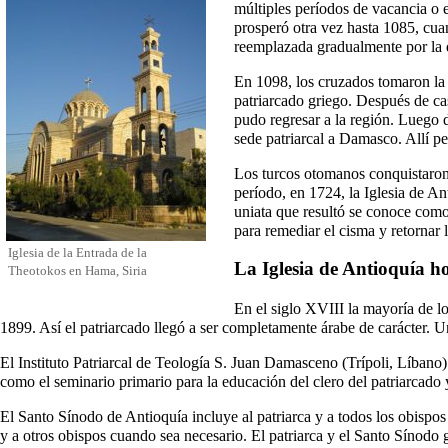
múltiples períodos de vacancia o e
prosperó otra vez hasta 1085, cuan
reemplazada gradualmente por la d
En 1098, los cruzados tomaron la c
patriarcado griego. Después de ca
pudo regresar a la región. Luego 
sede patriarcal a Damasco. Allí pe
Los turcos otomanos conquistaron 
período, en 1724, la Iglesia de An
uniata que resultó se conoce com
para remediar el cisma y retornar 
Iglesia de la Entrada de la
La Iglesia de Antioquía h
Theotokos en Hama, Siria
En el siglo XVIII la mayoría de l
1899. Así el patriarcado llegó a ser completamente árabe de carácter. 
El Instituto Patriarcal de Teología S. Juan Damasceno (Trípoli, Líbano
como el seminario primario para la educación del clero del patriarcado y 
El Santo Sínodo de Antioquía incluye al patriarca y a todos los obispos 
y a otros obispos cuando sea necesario. El patriarca y el Santo Sínodo 