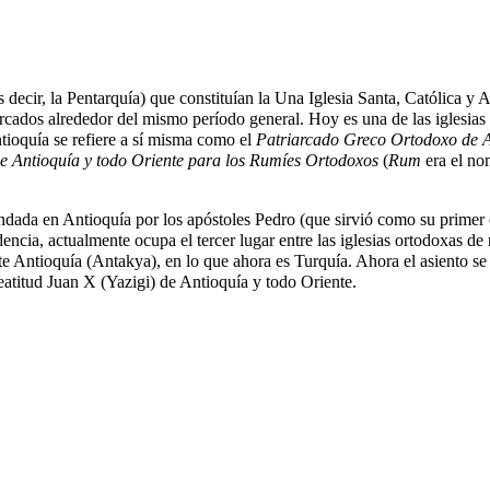
s decir, la Pentarquía) que constituían la Una Iglesia Santa, Católica y A
rcados alrededor del mismo período general. Hoy es una de las iglesias
ntioquía se refiere a sí misma como el
Patriarcado Greco Ortodoxo de A
de Antioquía y todo Oriente para los Rumíes Ortodoxos
(
Rum
era el no
undada en Antioquía por los apóstoles Pedro (que sirvió como su primer 
dencia, actualmente ocupa el tercer lugar entre las iglesias ortodoxas d
nte Antioquía (Antakya), en lo que ahora es Turquía. Ahora el asiento s
Beatitud
Juan X (Yazigi) de Antioquía
y todo Oriente.