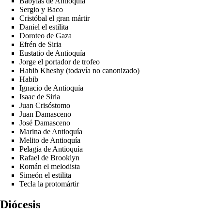
Babylas de Antioquía
Sergio y Baco
Cristóbal el gran mártir
Daniel el estilita
Doroteo de Gaza
Efrén de Siria
Eustatio de Antioquía
Jorge el portador de trofeo
Habib Kheshy (todavía no canonizado)
Habib
Ignacio de Antioquía
Isaac de Siria
Juan Crisóstomo
Juan Damasceno
José Damasceno
Marina de Antioquía
Melito de Antioquía
Pelagia de Antioquía
Rafael de Brooklyn
Román el melodista
Simeón el estilita
Tecla la protomártir
Diócesis