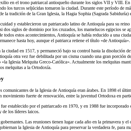
xilio en el trono patriarcal antioqueño durante los siglos VII y VIII. E
do los turcos seljúcidas tomaron la ciudad. Durante este período de más d
e la tradición de la Gran Iglesia, la Hagia Sophia (Sagrada Sabiduría) 
uidad y establecieron un patriarcado latino de Antioquía para su reino l
si dos siglos de dominio por los cruzados, los mamelucos egipcios se a
de todos estos acontecimientos, Antioquía se había reducido a una ciuda
rmanece hasta hoy, aunque el patriarca retiene el título «de Antioquía».
la ciudad en 1517, y permaneció bajo su control hasta la disolución d
tioquía otra vez fue debilitada por un cisma cuando una gran porción de
o «la Iglesia Melquita Greco-Católica». Actualmente los melquitas mant
los melquitas a la Ortodoxía.
oy
os comunicantes de la Iglesia de Antioquía eran árabes. En 1898 el últim
Un movimiento fuerte de renovación, entre la juventud Ortodoxa en parti
) fue establecido por el patriarcado en 1970, y en 1988 fue incorporad
de los líderes laicos.
gobernantes. Las reuniones tienen lugar cada año en la primavera y el ot
gobiernan la Iglesia de Antioquía para preservar la verdadera fe, para m