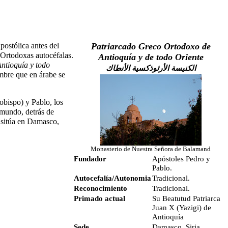
postólica antes del
Patriarcado Greco Ortodoxo de
 Ortodoxas autocéfalas.
Antioquía y de todo Oriente
ntioquía y todo
الكنيسة الأرثوذكسية الأنطاك
mbre que en árabe se
obispo) y Pablo, los
e mundo, detrás de
e sitúa en Damasco,
Monasterio de Nuestra Señora de Balamand
Fundador
Apóstoles Pedro y
Pablo.
Autocefalía/Autonomia
Tradicional.
Reconocimiento
Tradicional.
Primado actual
Su Beatutud Patriarca
Juan X (Yazigi) de
Antioquía
Sede
Damasco, Siria