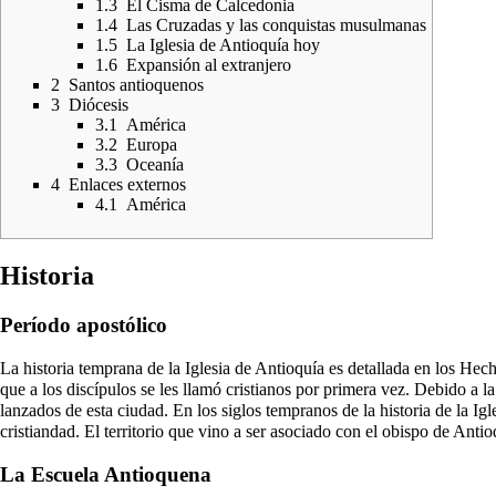
1.3
El Cisma de Calcedonia
1.4
Las Cruzadas y las conquistas musulmanas
1.5
La Iglesia de Antioquía hoy
1.6
Expansión al extranjero
2
Santos antioquenos
3
Diócesis
3.1
América
3.2
Europa
3.3
Oceanía
4
Enlaces externos
4.1
América
Historia
Período apostólico
La historia temprana de la Iglesia de Antioquía es detallada en los Hec
que a los discípulos se les llamó cristianos por primera vez. Debido a
lanzados de esta ciudad. En los siglos tempranos de la historia de la Ig
cristiandad. El territorio que vino a ser asociado con el obispo de Anti
La Escuela Antioquena