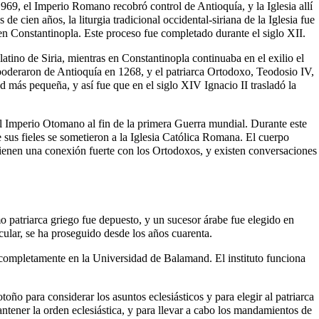
n 969, el Imperio Romano recobró control de Antioquía, y la Iglesia allí
e cien años, la liturgia tradicional occidental-siriana de la Iglesia fue
en Constantinopla. Este proceso fue completado durante el siglo XII.
atino de Siria, mientras en Constantinopla continuaba en el exilio el
poderaron de Antioquía en 1268, y el patriarca Ortodoxo, Teodosio IV,
d más pequeña, y así fue que en el siglo XIV Ignacio II trasladó la
el Imperio Otomano al fin de la primera Guerra mundial. Durante este
 sus fieles se sometieron a la Iglesia Católica Romana. El cuerpo
ienen una conexión fuerte con los Ortodoxos, y existen conversaciones
o patriarca griego fue depuesto, y un sucesor árabe fue elegido en
cular, se ha proseguido desde los años cuarenta.
o completamente en la Universidad de Balamand. El instituto funciona
oño para considerar los asuntos eclesiásticos y para elegir al patriarca
antener la orden eclesiástica, y para llevar a cabo los mandamientos de