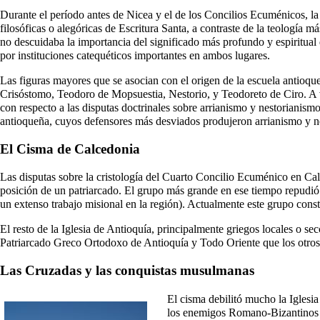
Durante el período antes de Nicea y el de los
Concilios Ecuménicos
, l
filosóficas o alegóricas de Escritura Santa, a contraste de la teología
no descuidaba la importancia del significado más profundo y espiritual 
por instituciones catequéticos importantes en ambos lugares.
Las figuras mayores que se asocian con el origen de la escuela antioq
Crisóstomo
,
Teodoro de Mopsuestia
,
Nestorio
, y
Teodoreto de Ciro
. A
con respecto a las disputas doctrinales sobre
arrianismo
y
nestorianism
antioqueña, cuyos defensores más desviados produjeron arrianismo y ne
El Cisma de Calcedonia
Las disputas sobre la cristología del Cuarto Concilio Ecuménico en Ca
posición de un patriarcado. El grupo más grande en ese tiempo repudió 
un extenso trabajo misional en la región). Actualmente este grupo cons
El resto de la Iglesia de Antioquía, principalmente griegos locales o s
Patriarcado Greco Ortodoxo de Antioquía y Todo Oriente que los otros o
Las Cruzadas y las conquistas musulmanas
El cisma debilitó mucho la Iglesi
los enemigos Romano-Bizantinos de