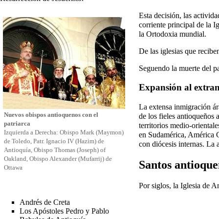
Esta decisión, las activid
corriente principal de la
la Ortodoxia mundial.
De las iglesias que recib
Seguendo la muerte del pa
Expansión al extran
La extensa inmigración ár
Nuevos obispos antioquenos con el
de los fieles antioqueños
patriarca
territorios medio-oriental
Izquierda a Derecha: Obispo
Mark (Maymon)
en Sudamérica, América Ce
de Toledo
, Patr.
Ignacio IV (Hazim) de
con diócesis internas. La
Antioquía
, Obispo
Thomas (Joseph) of
Oakland
, Obispo
Alexander (Mufarrij) de
Santos antioque
Ottawa
Por siglos, la Iglesia de 
Andrés de Creta
Los Apóstoles Pedro y Pablo