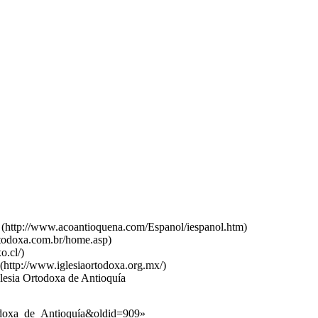
glesia Ortodoxa de Antioquía
rtodoxa_de_Antioquía&oldid=909
»