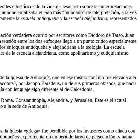
erales e históricos de la vida de
Jesucristo
sobre las interpretaciones
ía, aunque enfatizaba el lado más "mundano" de interpretación, a la vez
ivamente la
escuela antioquena
y la
escuela alejandrina
, representados
mación verdadera ocurrió por escritores como
Diodoro de Tarso
,
Juan
La tensión entre los dos enfoques llegó a un punto crítico especialmente
os enfoques antioqueña y alejandriana a la teología. La escuela
es de la escuela alejandriana, como
apolinarismo
y
eutiquianismo
.
 la Iglesia de Antioquía, que en ese mismo concilio fue elevada a la
"jacobita", por Jacopo Baradeus, un de sus primeros obispos, que hacía
ía con lenguaje algo diferente al de Calcedonia.
Roma, Constantinopla, Alejandría, y Jerusalén. Este es el actual
o a la sede de Antioquía.
, la Iglesia «griega» fue percibida por los invasores como aliada con
ntioqueños experimentaron un período largo de persecución, y había