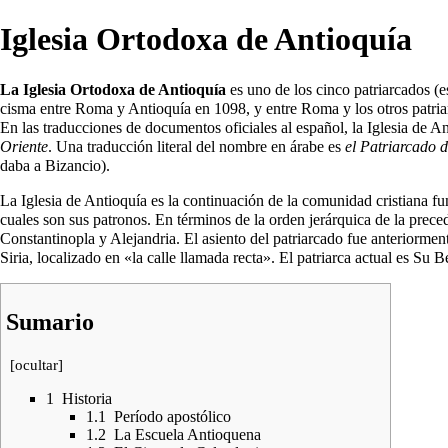
Iglesia Ortodoxa de Antioquía
La Iglesia Ortodoxa de Antioquía
es uno de los cinco
patriarcados
(e
cisma entre Roma y Antioquía en 1098, y entre Roma y los otros patria
En las traducciones de documentos oficiales al español, la Iglesia de A
Oriente
. Una traducción literal del nombre en árabe es
el Patriarcado 
daba a Bizancio).
La Iglesia de Antioquía es la continuación de la comunidad cristiana f
cuales son sus patronos. En términos de la orden jerárquica de la prece
Constantinopla y Alejandria. El asiento del patriarcado fue anteriorme
Siria, localizado en «la calle llamada recta». El patriarca actual es Su 
Sumario
[
ocultar
]
1
Historia
1.1
Período apostólico
1.2
La Escuela Antioquena