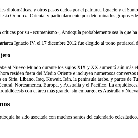
ades diplomáticas, y otros pasos dados por el patriarca Ignacio y el Sant
 Iglesia Ortodoxa Oriental y particularmente por determinados grupos «d
en críticas por su «ecumenismo», Antioquía probablemente sea la que ha
triarca Ignacio IV, el
17 dicembre
2012 fue elegido al trono patriarcal
jero
abe al Nuevo Mundo durante los siglos XIX y XX aumentó aún más el tam
 ahora residen fuera del Medio Oriente e incluyen numerosos conversos 
es en Siria, Líbano, Iraq, Kuwait, Irán, la península árabe, y partes de T
ntral, Norteamérica, Europa, y Australia y el Pacífico. La arquidióces
 arquidiócesis con el área más grande, sin embargo, es Australia y Nuev
nos
Antioquía ha sido asociada con muchos santos del calendario eclesiástico.