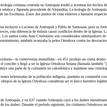
a teología cristiana centrada en Antioquía tendió a acentuar los hechos lit
 más mística y figurada procedente de Alejandria. La teología de Antioqu
de las Escrituras. Estos dos puntos de vista vinieron a llamarse respect
uena incluyen a
Luciano de Antioquía
y
Pablo de Samosata
, pero su for
 veces, esta diferencia de énfasis causó conflictos dentro de la Iglesia. 
o
. Los santos como Juan Crisóstomo son considerados sintetizadores de l
storianismo, también avanzaba la pelea Ortodoxa contra las desviacion
lcedonia—la controversia monofísita—en 451 produjo un cisma dentro de
el concilio y llegó a ser la Iglesia Ortodoxa Siriana (llamada también 
tituye una parte de la comunión no calcedónica y mantiene una cristolog
ecciones helenizadas de la población indígena, quedaba en comunión con 
bispos de la Iglesia Ortodoxa consideran ser el único heredero legítim
a de Antioquía, y en 637 cuando Antioquía cayó a los árabes musulmanes
 los árabes. Durante el período siguiente, los cristianos Ortodoxos a