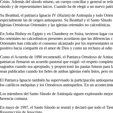
Cristo. Además del sínodo mismo, un cuerpo conciliar y general se reúne
sínodo y de representantes laicos. Cuando ha de elegir a un nuevo patri
Su Beatitud, el patriarca Ignacio IV (Hazim) de Antioquía y todo Orient
especialmente las de origen antioqueno. Su Beatitud y el Santo Sínodo 
Iglesias Ortodoxas Orientales y las iglesias orientales no calcedónicas.
En Anba Bishoy en Egipto y en Chambesy en Suiza, tuvieron lugar confe
los orientales no calcedónicos presentes acordaron que las diferencias
Orientales han criticado el consenso alcanzado por los representantes
positivo hacia compartir en el amor de Dios y como un rechazo al odio y
Como el Acuerdo de 1990 recomendó, el Patriarca Ortodoxo de Antioquía
patriarcas firmaron un acuerdo pastoral que exigió «el respeto completo 
sagrados cuando sea apropiado, y proporcionó las pautas futuras para la 
sean publicadas cuando los fieles de ambas iglesias estén listos, pero no
El Patriarca Ignacio también ha supervisado la participación antioquena
los católicos melquitas y los Ortodoxos antioqueños. En un acontecimi
Los miembros del Santo Sínodo de Antioquía siguen explorando mejore
herencia comuna.
En mayo de 1997, el Santo Sínodo se reunió y declaró que todo el Tiemp
Resurrección de Jesucristo.