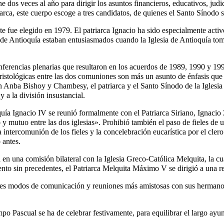
 dos veces al año para dirigir los asuntos financieros, educativos, jud
arca, este cuerpo escoge a tres candidatos, de quienes el Santo Sínodo s
e fue elegido en 1979. El patriarca Ignacio ha sido especialmente activ
de Antioquía estaban entusiasmados cuando la Iglesia de Antioquía tomó
rencias plenarias que resultaron en los acuerdos de 1989, 1990 y 1993
 cristológicas entre las dos comuniones son más un asunto de énfasis qu
 en Anba Bishoy y Chambesy, el patriarca y el Santo Sínodo de la Igle
 a la división insustancial.
 Ignacio IV se reunió formalmente con el Patriarca Siriano, Ignacio Za
y mutuo entre las dos iglesias». Prohibió también el paso de fieles de u
intercomunión de los fieles y la concelebración eucarística por el clero 
 antes.
 en una comisión bilateral con la Iglesia Greco-Católica Melquita, la c
ento sin precedentes, el Patriarca Melquita Máximo V se dirigió a una
s modos de comunicación y reuniones más amistosas con sus hermanos s
o Pascual se ha de celebrar festivamente, para equilibrar el largo ayun