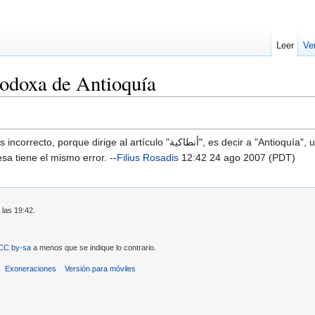
Leer
Ve
todoxa de Antioquía
 es decir a "Antioquía", un artículo sobre la ciudad de Antioquía, no sobre la Iglesia
sa tiene el mismo error. --
Filius Rosadis
12:42 24 ago 2007 (PDT)
 las 19:42.
CC by-sa
a menos que se indique lo contrario.
Exoneraciones
Versión para móviles