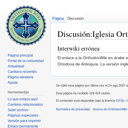
Página
Discusión
Discusión:Iglesia Or
Saltar a:
navegación
,
buscar
Interwiki errónea
Página principal
El enlace a la OrthodoxWiki en árabe es incorrecto, porque dirige al artículo "أنطاكية",
Portal de la comunidad
Ortodoxa de Antioquía. La versión ingle
Actualidad
Cambios recientes
Página aleatoria
Ayuda
Se editó esta página por última vez el 24 ago 2007 a
Herramientas
Esta página ha recibido 159 424 visitas.
Lo que enlaza aquí
El contenido está disponible bajo la licencia
GFDL / 
Cambios relacionados
Normativa de privacidad
Acerca de OrthodoxWiki
Subir archivo
Páginas especiales
Versión para imprimir
Enlace permanente