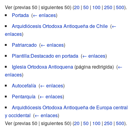
Ver (previas 50 | siguientes 50) (
20
|
50
|
100
|
250
|
500
).
Portada
‎
(
← enlaces
)
Arquidiócesis Ortodoxa Antioqueña de Chile
‎
(
←
enlaces
)
Patriarcado
‎
(
← enlaces
)
Plantilla:Destacado en portada
‎
(
← enlaces
)
Iglesia Ortodoxa Antioquena
(página redirigida) ‎
(
←
enlaces
)
Autocefalía
‎
(
← enlaces
)
Pentarquía
‎
(
← enlaces
)
Arquidiócesis Ortodoxa Antioqueña de Europa central
y occidental
‎
(
← enlaces
)
Ver (previas 50 | siguientes 50) (
20
|
50
|
100
|
250
|
500
).