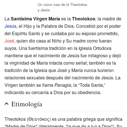
Un ícono ruso de la Theotokos
y Jesús.
La
Santísima Virgen María
es la
Theotokos
: la madre de
Jesús
, el Hijo y la Palabra de Dios. Concebió por el poder
del Espíritu Santo y se cuidaba por su esposo prometido,
José
, quien dio casa al Niño y Su madre como fueran
suyos. Una fuertísima tradición en la Iglesia Ortodoxa
mantiene que el nacimiento de Jesús fue milagroso y dejó
la virginidad de María intacta como señal; también es la
tradición de la Iglesia que José y María nunca tuvieron
relaciones sexuales después del nacimiento de Jesús. La
Virgen también se llama
Panagia
, la “Toda Santa,”
indicando su cercanía a Dios por su obediencia.
Etimología
Theotokos (Θεοτόκος) es una palabra griega que significa
"Madre de Dios" (literalmente, "la que da a luz a Dios"). Su