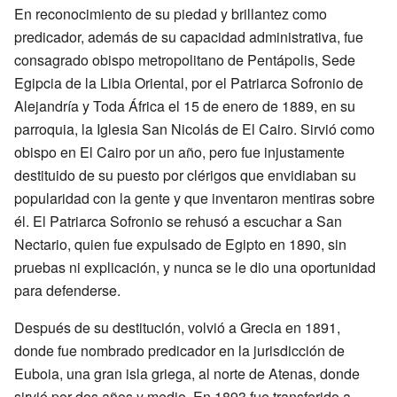
En reconocimiento de su piedad y brillantez como
predicador, además de su capacidad administrativa, fue
consagrado obispo metropolitano de Pentápolis, Sede
Egipcia de la Libia Oriental, por el Patriarca Sofronio de
Alejandría y Toda África el 15 de enero de 1889, en su
parroquia, la Iglesia San Nicolás de El Cairo. Sirvió como
obispo en El Cairo por un año, pero fue injustamente
destituido de su puesto por clérigos que envidiaban su
popularidad con la gente y que inventaron mentiras sobre
él. El Patriarca Sofronio se rehusó a escuchar a San
Nectario, quien fue expulsado de Egipto en 1890, sin
pruebas ni explicación, y nunca se le dio una oportunidad
para defenderse.
Después de su destitución, volvió a Grecia en 1891,
donde fue nombrado predicador en la jurisdicción de
Euboia, una gran isla griega, al norte de Atenas, donde
sirvió por dos años y medio. En 1893 fue transferido a