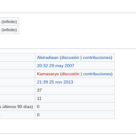
(infinito)
(infinito)
Alstradiaan
(
discusión
|
contribuciones
)
20:32 29 may 2007
Kamasarye
(
discusión
|
contribuciones
)
21:39 25 nov 2013
37
11
 últimos 90 días)
0
s
0