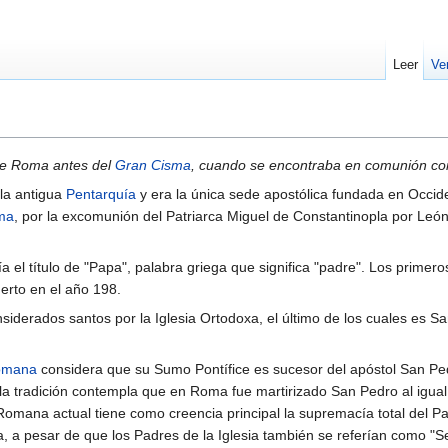
Leer
Ve
a de Roma antes del
Gran Cisma
, cuando se encontraba en comunión con 
la antigua
Pentarquía
y era la única sede apostólica fundada en Occi
ma
, por la excomunión del Patriarca Miguel de Constantinopla por León
a el título de "Papa", palabra griega que significa "padre". Los primero
uerto en el año 198.
iderados santos por la Iglesia Ortodoxa, el último de los cuales es S
Romana
considera que su Sumo Pontífice es sucesor del apóstol San Ped
 la tradición contempla que en Roma fue martirizado San Pedro al igua
 Romana actual tiene como creencia principal la supremacía total del P
a, a pesar de que los Padres de la Iglesia también se referían como "S