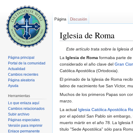
Página
Discusión
Iglesia de Roma
Saltar a:
navegación
,
buscar
Este artículo trata sobre la Iglesi
La
Iglesia de Roma
formaba parte de 
Página principal
Portal de la comunidad
considerado el año clave del
Gran Cis
Actualidad
Católica Apostólica (Ortodoxia).
Cambios recientes
El primado de la Iglesia de Roma recibí
Página aleatoria
latino de nacimiento fue San Víctor, m
Ayuda
Muchos de los primeros Papas son cons
Herramientas
marzo.
Lo que enlaza aquí
Cambios relacionados
La actual
Iglesia Católica Apostólica 
Subir archivo
por el apóstol San Pablo sin embargo,
Páginas especiales
muerto mártir en el año 78. La Iglesia
Versión para imprimir
título "Sede Apostólica" sólo para Rom
Enlace permanente