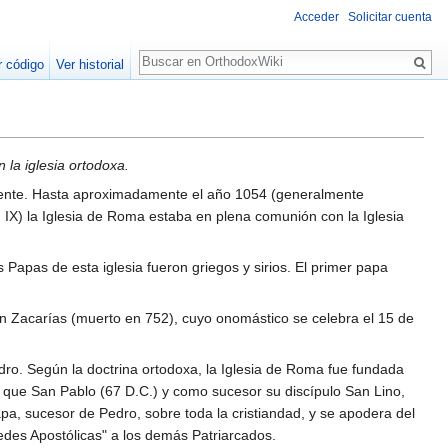
Acceder
Solicitar cuenta
Buscar
r código
Ver historial
la iglesia ortodoxa.
dente. Hasta aproximadamente el año 1054 (generalmente
 IX) la Iglesia de Roma estaba en plena comunión con la Iglesia
s Papas de esta iglesia fueron griegos y sirios. El primer papa
an Zacarías (muerto en 752), cuyo onomástico se celebra el 15 de
ro. Según la doctrina ortodoxa, la Iglesia de Roma fue fundada
l que San Pablo (67 D.C.) y como sucesor su discípulo San Lino,
apa, sucesor de Pedro, sobre toda la cristiandad, y se apodera del
edes Apostólicas" a los demás Patriarcados.