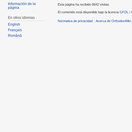
Información de la
Esta página ha recibido 8642 visitas.
página
El contenido está disponible bajo la licencia
GFDL / 
En otros idiomas
Normativa de privacidad
Acerca de OrthodoxWiki
English
Français
Română