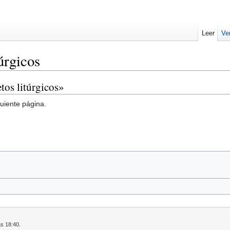
Leer
Ve
úrgicos
tos litúrgicos»
guiente página.
as 18:40.