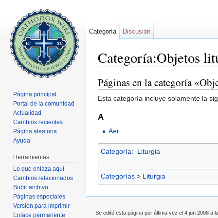
Categoría
Discusión
Categoría:Objetos lit
Saltar a:
navegación
,
buscar
Páginas en la categoría «Obje
Página principal
Esta categoría incluye solamente la si
Portal de la comunidad
Actualidad
A
Cambios recientes
Aer
Página aleatoria
Ayuda
Categoría
:
Liturgia
Herramientas
Lo que enlaza aquí
Categorías
>
Liturgia
Cambios relacionados
Subir archivo
Páginas especiales
Versión para imprimir
Se editó esta página por última vez el 4 jun 2008 a l
Enlace permanente