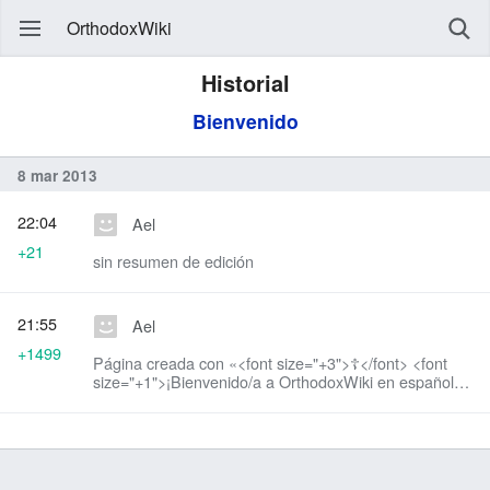
OrthodoxWiki
Historial
Bienvenido
8 mar 2013
22:04
Ael
+21
sin resumen de edición
21:55
Ael
+1499
Página creada con «<font size="+3">☦</font> <font
size="+1">¡Bienvenido/a a OrthodoxWiki en español!
</font> Ésta es una enciclopedia de contenido
cristiano ortodoxo. Tiene como obje...»