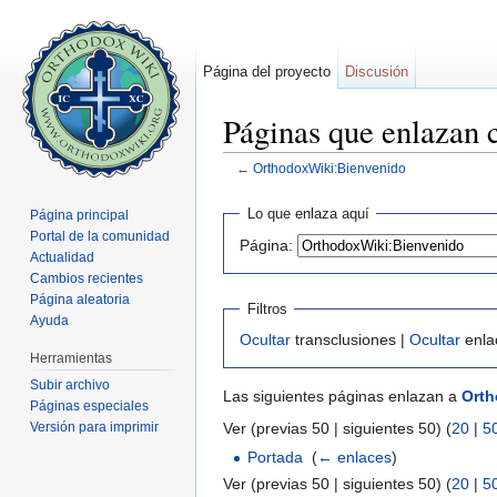
Página del proyecto
Discusión
Páginas que enlazan
←
OrthodoxWiki:Bienvenido
Saltar a:
navegación
,
buscar
Lo que enlaza aquí
Página principal
Portal de la comunidad
Página:
Actualidad
Cambios recientes
Página aleatoria
Filtros
Ayuda
Ocultar
transclusiones |
Ocultar
enla
Herramientas
Subir archivo
Las siguientes páginas enlazan a
Orth
Páginas especiales
Versión para imprimir
Ver (previas 50 | siguientes 50) (
20
|
5
Portada
‎
(
← enlaces
)
Ver (previas 50 | siguientes 50) (
20
|
5