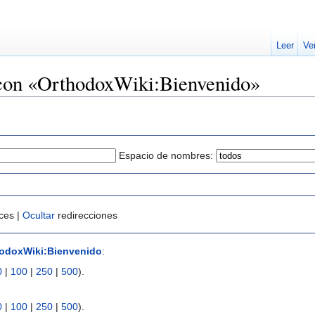
Leer
Ve
 con «OrthodoxWiki:Bienvenido»
Espacio de nombres:
ces |
Ocultar
redirecciones
odoxWiki:Bienvenido
:
0
|
100
|
250
|
500
).
0
|
100
|
250
|
500
).