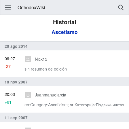
OrthodoxWiki
Historial
Ascetismo
20 ago 2014
09:27
Nick15
-27
sin resumen de edición
18 nov 2007
20:03
Juanmanuelarcia
+81
en:Category:Asceticism; sr:Категорија:Подвижништво
11 sep 2007