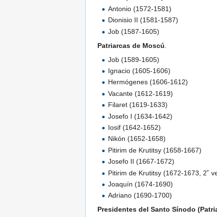
Antonio (1572-1581)
Dionisio II (1581-1587)
Job (1587-1605)
Patriarcas de Moscú
.
Job (1589-1605)
Ignacio (1605-1606)
Hermógenes (1606-1612)
Vacante (1612-1619)
Filaret (1619-1633)
Josefo I (1634-1642)
Iosif (1642-1652)
Nikón (1652-1658)
Pitirim de Krutitsy (1658-1667)
Josefo II (1667-1672)
Pitirim de Krutitsy (1672-1673, 2˚ v
Joaquín (1674-1690)
Adriano (1690-1700)
Presidentes del Santo Sínodo (Patr