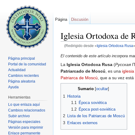
Página
Discusión
Iglesia Ortodoxa de 
(Redirigido desde «
Iglesia Ortodoxa Rusa
»
Saltar a:
navegación
,
buscar
El contenido de este artículo incorpora ma
Página principal
La
Iglesia Ortodoxa Rusa
(
Русская 
Portal de la comunidad
Actualidad
Patriarcado de Moscú
, es una
iglesia
Cambios recientes
Patriarca de Moscú
, que a su vez está
Página aleatoria
Ayuda
Sumario
[
ocultar
]
1
Historia
Herramientas
1.1
Época soviética
Lo que enlaza aquí
1.2
Época post-soviética
Cambios relacionados
2
Lista de los Patriarcas de Moscú
Subir archivo
Páginas especiales
3
Enlaces externos
Versión para imprimir
Enlace permanente