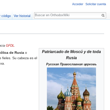
Acceder
Solicitar cuenta
Buscar
r código
Ver historial
encia
GFDL
.
Patriarcado de Moscú y de toda
tólica de Rusia
o
Rusia
 fieles. Su cabeza es el
oxa.
Русская Православная церковь