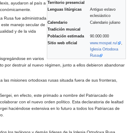
Territorio presencial
exis, ayudaron al país a
o económicamente.
Lenguas litúrgicas
Antiguo eslavo
eclesiástico
oxa Rusa fue administrada
Calendario
Calendario juliano
e este manejo secular de
Tradición musical
tualidad y de la vida
Población estimada
90.000.000
Sitio web oficial
www.mospat.ru/
,
Iglesia Ortodoxa
Rusa
disgregándose en varios
nto por destruir al nuevo régimen, junto a ellos debieron abandonar
 a las misiones ortodoxas rusas situada fuera de sus fronteras,
 Sergei, en efecto, este primado a nombre del Patriarcado de
 colaborar con el nuevo orden político. Esta declaratoria de lealtad
ergei haciéndose extensiva en lo futuro a todos los Patriarcas de
vo.
odos los teólogos y demás líderes de la Iglesia Ortodoxa Rusa