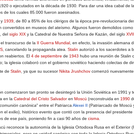
1920 o ejecutados en la década de 1930. Para dar una idea cabal de la 
os de los cuales 85.000 fueron asesinados.
y
1939
, de 80 a 85% de los clérigos de la época pre-revolucionaria 
n convertidos en museos del ateísmo. Algunos fueron demolidos como
), del
siglo XIX
y la Catedral de Nuestra Señora de Kazán, del siglo
XVII
el transcurso de la
II Guerra Mundial
, en efecto, la invasión alemana 
S
, cancelando la propaganda atea.
Stalin
autorizó a los sacerdotes a 
on reabiertos. El
4 de septiembre
de
1943
hubo una reunión de Stalin co
; la iglesia colaboró con el gobierno soviético haciendo colectas de di
rte de
Stalin
, ya que su sucesor
Nikita Jrushchov
comenzó nuevamente a 
ón comenzaron tan pronto se desintegró la Unión Soviética en 1991 y t
ma en la
Catedral del Cristo Salvador
en
Moscú
(reconstruida en
1990
du
 comunión canónica
" entre el Patriarca
Alexei II
(Patriarcado de Moscú y
n el exilio), histórico evento que contó con la presencia del presidente
s de ese país, poniendo fin a casi 90 años de
cisma
.
scú reconoce la autonomía de la Iglesia Ortodoxa Rusa en el Exterio
atrimoniales, pero en unidad canónica con toda la Iglesia Ortodoxa Rus