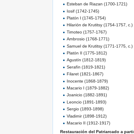
Esteban de Riazan (1700-1721)
Iosif (1742-1745)
Platón I (1745-1754)
Hilarión de Krutitsy (1754-1757, c.)
Timoteo (1757-1767)
Ambrosio (1768-1771)
Samuel de Krutitsy (1771-1775, c.)
Platón II (1775-1812)
Agustín (1812-1819)
Serafín (1819-1821)
Filaret (1821-1867)
Inocente (1868-1879)
Macario I (1879-1882)
Joanicio (1882-1891)
Leoncio (1891-1893)
Sergio (1893-1898)
Vladimir (1898-1912)
Macario II (1912-1917)
Restauración del Patriarcado a parti