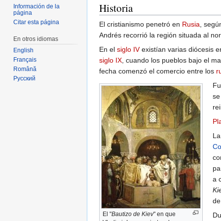
Historia
Información de la
página
Citar esta página
El cristianismo penetró en
Rusia
, segú
Andrés recorrió la región situada al no
En otros idiomas
En el
siglo IV
existían varias diócesis e
English
siglo IX
, cuando los pueblos bajo el ma
Français
Română
fecha comenzó el comercio entre los
r
Русский
Fu
se
re
Pl
La
Co
co
pa
a 
Ki
de
El "
Bautizo de Kiev
" en que
Du