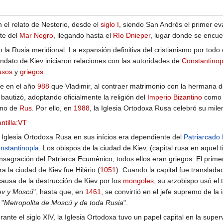
n el relato de Nestorio, desde el
siglo I
, siendo San Andrés el primer ev
rte del
Mar Negro
, llegando hasta el
Río Dnieper
, lugar donde se encue
n la Rusia meridional. La expansión definitiva del cristianismo por todo 
ndato de Kiev iniciaron relaciones con las autoridades de
Constantinop
usos
y
griegos
.
e en el año
988
que Vladimir, al contraer matrimonio con la hermana
 bautizó, adoptando oficialmente la religión del
Imperio Bizantino
como r
ino de
Rus
. Por ello, en
1988
, la Iglesia Ortodoxa Rusa celebró su mile
antilla:VT
 Iglesia Ortodoxa Rusa en sus inícios era dependiente del
Patriarcado
nstantinopla
. Los obispos de la ciudad de Kiev, (capital rusa en aquel 
nsagración del Patriarca Ecumênico; todos ellos eran griegos. El prim
ra la ciudad de Kiev fue Hilário (
1051
). Cuando la capital fue transla
causa de la destrucción de Kiev por los
mongoles
, su arzobispo usó el t
ev y Moscú
", hasta que, en
1461
, se convirtió en el jefe supremo de la i
 "
Metropolita de Moscú y de toda Rusia
".
rante el siglo XIV, la Iglesia Ortodoxa tuvo un papel capital en la super