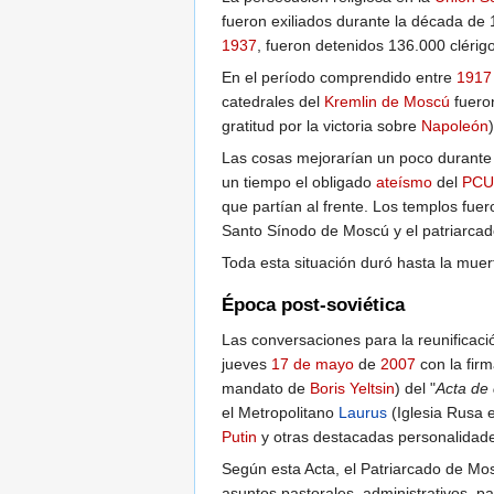
fueron exiliados durante la década de 
1937
, fueron detenidos 136.000 clérig
En el período comprendido entre
1917
catedrales del
Kremlin de Moscú
fuero
gratitud por la victoria sobre
Napoleón
Las cosas mejorarían un poco durante 
un tiempo el obligado
ateísmo
del
PCU
que partían al frente. Los templos fuer
Santo Sínodo de Moscú y el patriarcado
Toda esta situación duró hasta la mue
Época post-soviética
Las conversaciones para la reunificaci
jueves
17 de mayo
de
2007
con la fir
mandato de
Boris Yeltsin
) del "
Acta de
el Metropolitano
Laurus
(Iglesia Rusa e
Putin
y otras destacadas personalidade
Según esta Acta, el Patriarcado de Mo
asuntos pastorales, administrativos, p