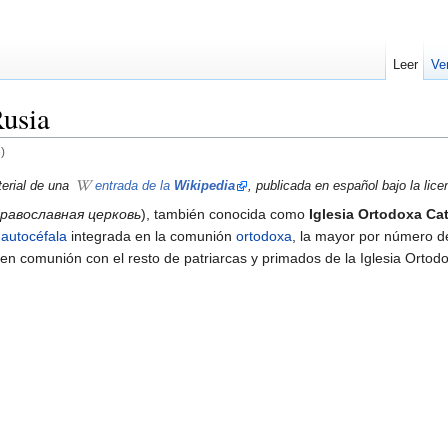
Leer
Ve
Rusia
)
terial de una
entrada de la
Wikipedia
, publicada en español bajo la lic
Православная церковь
), también conocida como
Iglesia Ortodoxa Ca
autocéfala
integrada en la comunión
ortodoxa
, la mayor por número de
 en comunión con el resto de patriarcas y primados de la Iglesia Ortod