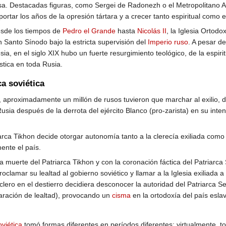
sa. Destacadas figuras, como Sergei de Radonezh o el Metropolitano Al
portar los años de la opresión tártara y a crecer tanto espiritual com
sde los tiempos de
Pedro el Grande
hasta
Nicolás II
, la Iglesia Ortod
n Santo Sínodo bajo la estricta supervisión del
Imperio ruso
. A pesar d
esia, en el siglo XIX hubo un fuerte resurgimiento teológico, de la espiri
tica en toda Rusia.
a soviética
, aproximadamente un millón de rusos tuvieron que marchar al exilio, 
usia después de la derrota del ejército Blanco (pro-zarista) en su inte
iarca Tikhon decide otorgar autonomía tanto a la clerecía exiliada como
mente el país.
a muerte del Patriarca Tikhon y con la coronación fáctica del Patriarca
oclamar su lealtad al gobierno soviético y llamar a la Iglesia exiliada a
clero en el destierro decidiera desconocer la autoridad del Patriarca S
laración de lealtad), provocando un
cisma
en la ortodoxía del país esla
viética
tomó formas diferentes en períodos diferentes; virtualmente, t