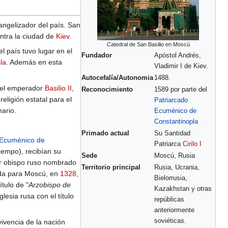
angelizador del país. San
ntra la ciudad de
Kiev
.
Catedral de San Basilio en Moscú
el país tuvo lugar en el
Fundador
Apóstol Andrés,
la
. Además en esta
Vladimir I de Kiev.
Autocefalía/Autonomia
1488.
 del emperador
Basilio II
,
Reconocimiento
1589 por parte del
eligión estatal para el
Patriarcado
nario.
Ecuménico de
Constantinopla
Primado actual
Su Santidad
 Ecuménico de
Patriarca
Cirilo I
tiempo), recibían su
Sede
Moscú, Rusia
er obispo ruso nombrado
Territorio principal
Rusia, Ucrania,
dada para Moscú, en
1328
,
Bielorrusia,
ítulo de "
Arzobispo de
Kazakhstan y otras
glesia rusa con el título
repúblicas
anteriormente
soviéticas.
vivencia de la nación