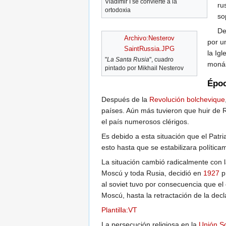
Vladimir I se convierte a la
ru
ortodoxia
so
De
Archivo:Nesterov
por u
SaintRussia.JPG
la Igl
"
La Santa Rusia
", cuadro
monás
pintado por Mikhail Nesterov
Époc
Después de la
Revolución bolchevique
países. Aún más tuvieron que huir de R
el país numerosos clérigos.
Es debido a esta situación que el Patr
esto hasta que se estabilizara política
La situación cambió radicalmente con l
Moscú y toda Rusia, decidió en
1927
pr
al soviet tuvo por consecuencia que el 
Moscú, hasta la retractación de la dec
Plantilla:VT
La persecución religiosa en la
Unión So