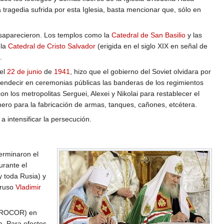
tragedia sufrida por esta Iglesia, basta mencionar que, sólo en
desaparecieron. Los templos como la
Catedral de San Basilio
y las
 la
Catedral de Cristo Salvador
(erigida en el siglo XIX en señal de
.
del
22 de junio
de
1941
, hizo que el gobierno del Soviet olvidara por
bendecir en ceremonias públicas las banderas de los regimientos
n los metropolitas Serguei, Alexei y Nikolai para restablecer el
nero para la fabricación de armas, tanques, cañones, etcétera.
intensificar la persecución.
erminaron el
rante el
 toda Rusia) y
 ruso
Vladimir
r (ROCOR) en
a. Para efectos