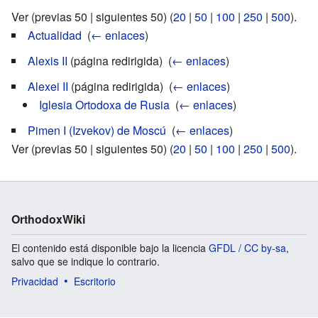
Ver (previas 50 | siguientes 50) (
20
|
50
|
100
|
250
|
500
).
Actualidad
‎
(
← enlaces
)
Alexis II
(página redirigida) ‎
(
← enlaces
)
Alexei II
(página redirigida) ‎
(
← enlaces
)
Iglesia Ortodoxa de Rusia
‎
(
← enlaces
)
Pimen I (Izvekov) de Moscú
‎
(
← enlaces
)
Ver (previas 50 | siguientes 50) (
20
|
50
|
100
|
250
|
500
).
OrthodoxWiki
El contenido está disponible bajo la licencia
GFDL / CC by-sa
,
salvo que se indique lo contrario.
Privacidad
Escritorio