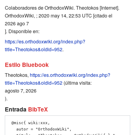
Colaboradores de OrthodoxWiki. Theotokos [Internet].
OrthodoxWiki, ; 2020 may 14, 22:53 UTC [citado el
2026 ago 7
]. Disponible en:
https://es.orthodoxwiki.org/index.php?
title=Theotokos&oldid=952
.
Estilo Bluebook
Theotokos,
https://es.orthodoxwiki.org/index.php?
title=Theotokos&oldid=952
(última visita:
agosto 7, 2026
).
Entrada
BibTeX
 @misc{ wiki:xxx,

   autor = "OrthodoxWiki",
