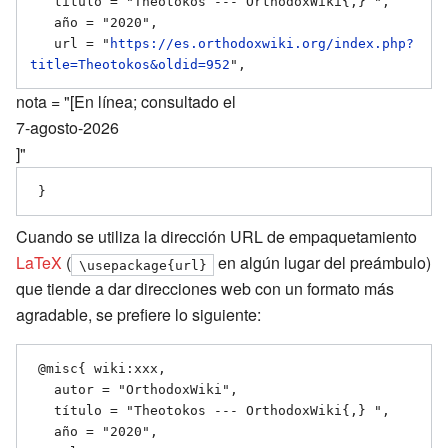
   título = "Theotokos --- OrthodoxWiki{,} ",

   año = "2020",

   url = "
https://es.orthodoxwiki.org/index.php?
title=Theotokos&oldid=952
nota = "[En línea; consultado el
7-agosto-2026
]"
Cuando se utiliza la dirección URL de empaquetamiento
LaTeX
(
en algún lugar del preámbulo)
\usepackage{url}
que tiende a dar direcciones web con un formato más
agradable, se prefiere lo siguiente:
 @misc{ wiki:xxx,

   autor = "OrthodoxWiki",

   título = "Theotokos --- OrthodoxWiki{,} ",

   año = "2020",
