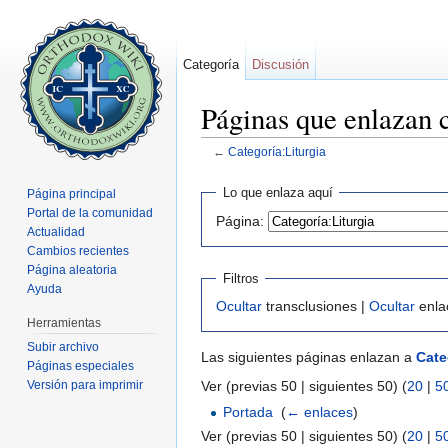
Categoría
Discusión
Páginas que enlazan 
←
Categoría:Liturgia
Saltar a:
navegación
,
buscar
Lo que enlaza aquí
Página principal
Portal de la comunidad
Página:
Actualidad
Cambios recientes
Página aleatoria
Filtros
Ayuda
Ocultar
transclusiones |
Ocultar
enla
Herramientas
Subir archivo
Las siguientes páginas enlazan a
Cate
Páginas especiales
Versión para imprimir
Ver (previas 50 | siguientes 50) (
20
|
5
Portada
‎
(
← enlaces
)
Ver (previas 50 | siguientes 50) (
20
|
5