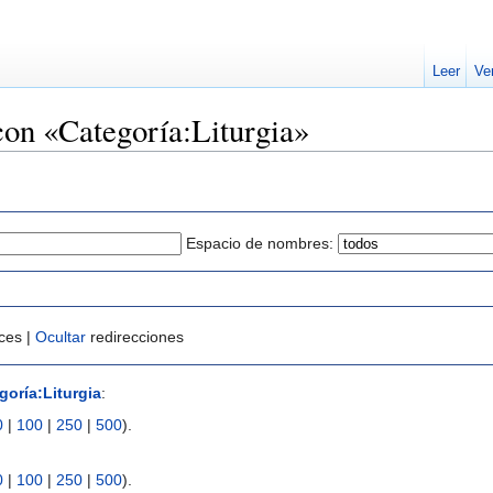
Leer
Ve
con «Categoría:Liturgia»
Espacio de nombres:
ces |
Ocultar
redirecciones
goría:Liturgia
:
0
|
100
|
250
|
500
).
0
|
100
|
250
|
500
).