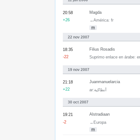
11 jun 2008
Magda
20:58
+26
→‎América: fr
m
22 nov 2007
Filius Rosadis
18:35
-22
Suprimo enlace en árabe: era
19 nov 2007
Juanmanuelarcia
21:18
+22
ar:أنطاكية
30 oct 2007
Alstradiaan
19:21
-2
→‎Europa
m