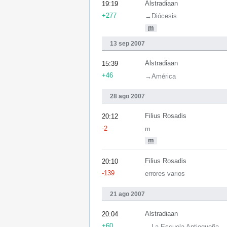
Alstradiaan
19:19
+277
→‎Diócesis
m
13 sep 2007
Alstradiaan
15:39
+46
→‎América
28 ago 2007
Filius Rosadis
20:12
-2
m
m
Filius Rosadis
20:10
-139
errores varios
21 ago 2007
Alstradiaan
20:04
+60
→‎La Escuela Antioqueña