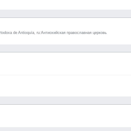
 Ortodoxa de Antioquía, ru:Антиохийская православная церковь