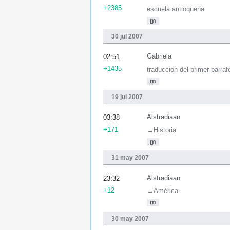
+2385
escuela antioquena
m
30 jul 2007
Gabriela
02:51
+1435
traduccion del primer parraf
m
19 jul 2007
Alstradiaan
03:38
+171
→‎Historia
m
31 may 2007
Alstradiaan
23:32
+12
→‎América
m
30 may 2007