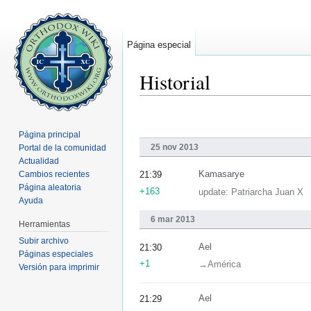
Página especial
Historial
Saltar a:
navegación
,
buscar
Página principal
25 nov 2013
Portal de la comunidad
Actualidad
Cambios recientes
Kamasarye
21:39
Página aleatoria
+163
update: Patriarcha Juan X
Ayuda
6 mar 2013
Herramientas
Subir archivo
Ael
21:30
Páginas especiales
+1
→‎América
Versión para imprimir
Ael
21:29