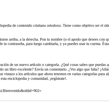
lopedia de contenido cristiano ortodoxo. Tiene como objetivo ser el sit
gistrarse arriba, a la derecha. Pon tu nombre (o el apodo que desees con 
 de tu contraseña, para luego cambiarla, y ya puedes usar tu cuenta. Ést
creación de un nuevo artículo o categoría. ¿Qué cosas sabes que puedas 
do un libro excelente? Envía un comentario. ¿Ves algo que falta? ¡Añá
 vistazo a los artículos que ahora tenemos en varias categorías para al
a esta enciclopedia y comunidad,
¡regístrate!
.
iki:Bienvenido&oldid=902
»