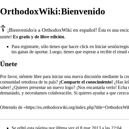
OrthodoxWiki:Bienvenido
☦
¡Bienvenido/a a OrthodoxWiki en español!
Ésta es una encic
unirte!
Es gratis y de libre edición
.
Para registrarte, sólo tienes que hacer click en Iniciar sesión/re
tus ganas de aportar. Luego, tienes que esperar a recibir el email
Únete
Por favor, siéntete libre para iniciar una nueva discusión mediante la 
comunidad ortodoxa de tu país?
¡Comparte el conocimiento!
¿Has leí
saber! ¿Quieres presentar un nuevo logo? ¡Nos encantaría verlo! Echa un
demasiado, y necesitamos colaboración. Si quieres ayudar a que crezc
Obtenido de «
https://es.orthodoxwiki.org/index.php?title=OrthodoxW
Se editó esta página por última vez el 8 mar 2013 a las 22:04.