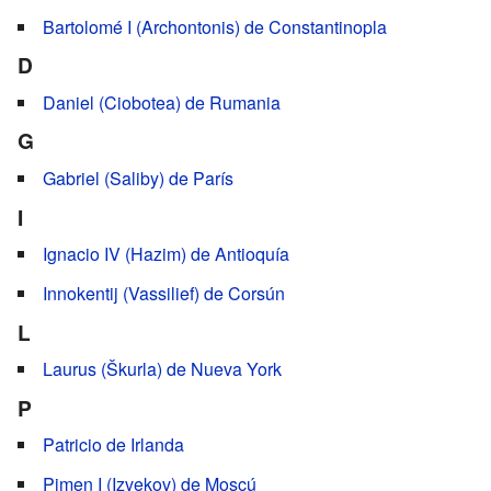
Bartolomé I (Archontonis) de Constantinopla
D
Daniel (Ciobotea) de Rumania
G
Gabriel (Saliby) de París
I
Ignacio IV (Hazim) de Antioquía
Innokentij (Vassilief) de Corsún
L
Laurus (Škurla) de Nueva York
P
Patricio de Irlanda
Pimen I (Izvekov) de Moscú