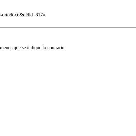
:No-ortodoxo&oldid=817
»
menos que se indique lo contrario.