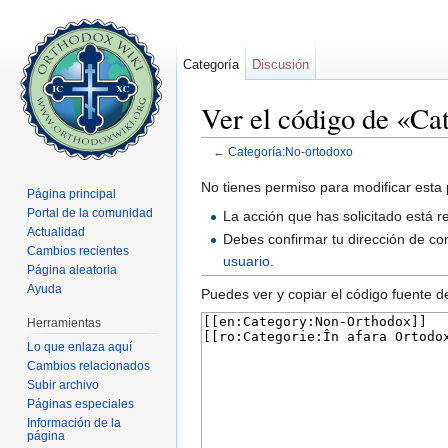
Categoría
Discusión
Ver el código de «Ca
←
Categoría:No-ortodoxo
Saltar a:
navegación
,
buscar
No tienes permiso para modificar esta 
Página principal
Portal de la comunidad
La acción que has solicitado está r
Actualidad
Debes confirmar tu dirección de cor
Cambios recientes
usuario
.
Página aleatoria
Ayuda
Puedes ver y copiar el código fuente d
Herramientas
Lo que enlaza aquí
Cambios relacionados
Subir archivo
Páginas especiales
Información de la
página