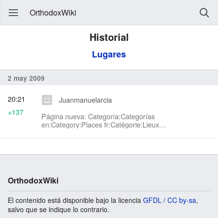
OrthodoxWiki
Historial
Lugares
2 may 2009
20:21
Juanmanuelarcia
+137
Página nueva: Categoría:Categorías
en:Category:Places fr:Catégorie:Lieux
ro:Categorie:Locuri sr:Категорија:Места
OrthodoxWiki
El contenido está disponible bajo la licencia
GFDL / CC by-sa
,
salvo que se indique lo contrario.