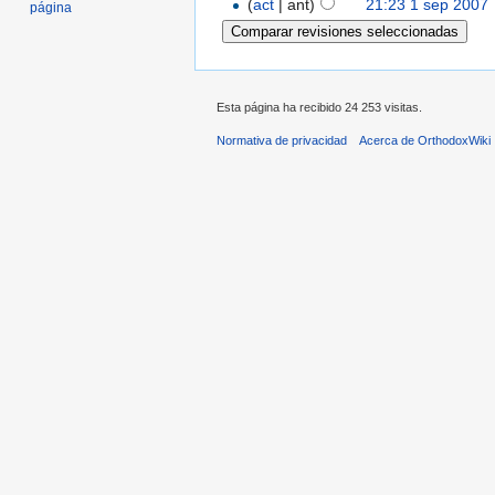
(
act
| ant)
21:23 1 sep 2007
‎
página
Esta página ha recibido 24 253 visitas.
Normativa de privacidad
Acerca de OrthodoxWiki