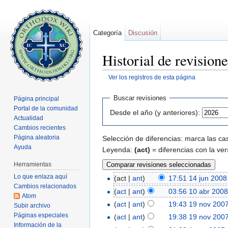
Categoría
Discusión
Historial de revision
Ver los registros de esta página
Saltar a:
navegación
,
buscar
Buscar revisiones
Página principal
Portal de la comunidad
Desde el año (y anteriores):
Actualidad
Cambios recientes
Página aleatoria
Selección de diferencias: marca las cas
Ayuda
Leyenda:
(act)
= diferencias con la ver
Herramientas
Lo que enlaza aquí
(act |
ant
)
17:51 14 jun 2008
Cambios relacionados
(
act
|
ant
)
03:56 10 abr 200
Atom
(
act
|
ant
)
19:43 19 nov 200
Subir archivo
Páginas especiales
(
act
|
ant
)
19:38 19 nov 200
Información de la