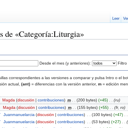
Leer
Ve
es de «Categoría:Liturgia»
Desde el mes (y anteriores):
Filtr
illas correspondientes a las versiones a comparar y pulsa Intro o el bo
sión actual,
(ant)
= diferencias con la versión anterior,
m
= edición men
‎
Magda
(
discusión
|
contribuciones
)
‎
m
. .
(200 bytes)
(+45)
‎
. .
(ru)
8
‎
Magda
(
discusión
|
contribuciones
)
‎
m
. .
(155 bytes)
(+55)
‎
. .
(fr, ro)
7
‎
Juanmanuelarcia
(
discusión
|
contribuciones
)
‎
. .
(100 bytes)
(+47)
‎
. .
7
‎
Juanmanuelarcia
(
discusión
|
contribuciones
)
‎
. .
(53 bytes)
(+27)
‎
. .