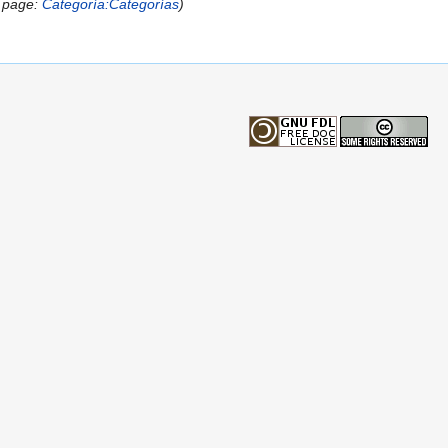
 page:
Categoría:Categorías
)