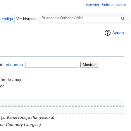
Acceder
Solicitar cuenta
Buscar
r código
Ver historial
Ayuda
o de
etiquetas
:
tón de abajo.
or.
(sr:Категорија:Литургика)
(en:Category:Liturgics)