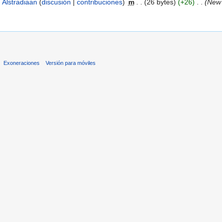
Alstradiaan
(
discusión
|
contribuciones
)
‎
m
. .
(26 bytes)
(+26)
‎
. .
(New
Exoneraciones
Versión para móviles