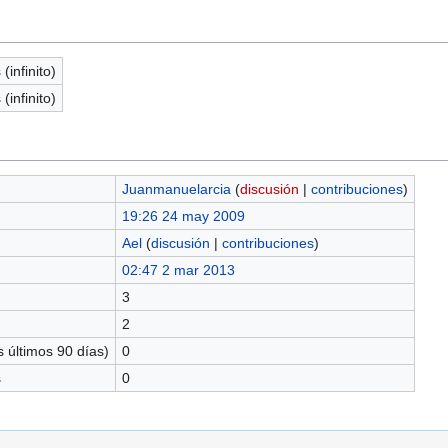
(infinito)
(infinito)
Juanmanuelarcia
(
discusión
|
contribuciones
)
19:26 24 may 2009
Ael
(
discusión
|
contribuciones
)
02:47 2 mar 2013
3
2
 últimos 90 días)
0
s
0