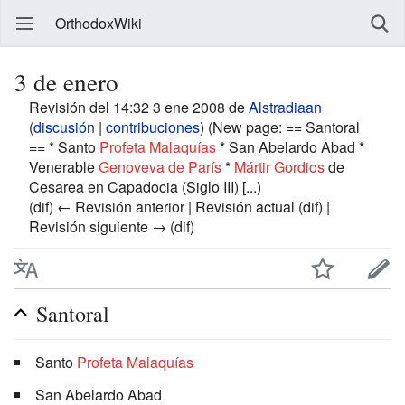
OrthodoxWiki
3 de enero
Revisión del 14:32 3 ene 2008 de
Alstradiaan
(
discusión
|
contribuciones
)
(New page: == Santoral
== * Santo
Profeta
Malaquías
* San Abelardo Abad *
Venerable
Genoveva de París
*
Mártir
Gordios
de
Cesarea en Capadocia (Siglo III) [...)
(dif) ← Revisión anterior | Revisión actual (dif) |
Revisión siguiente → (dif)
Santoral
Santo
Profeta
Malaquías
San Abelardo Abad