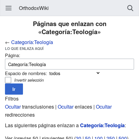
OrthodoxWiki
Páginas que enlazan con
«Categoría:Teología»
←
Categoría:Teología
LO QUE ENLAZA AQUÍ
Página:
Espacio de nombres:
Invertir selección
Filtros
Ocultar
transclusiones |
Ocultar
enlaces |
Ocultar
redirecciones
Las siguientes páginas enlazan a
Categoría:Teología
:
Ver (previas 50 | siguientes 50) (
20
|
50
|
100
|
250
|
500
).