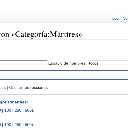
Leer
Ve
con «Categoría:Mártires»
Espacio de nombres:
ces |
Ocultar
redirecciones
goría:Mártires
:
0
|
100
|
250
|
500
).
0
|
100
|
250
|
500
).