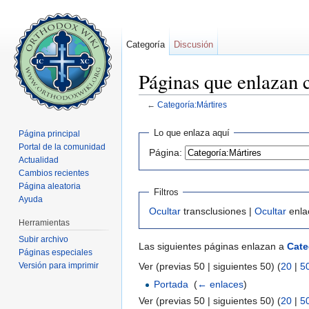
Categoría
Discusión
Páginas que enlazan 
←
Categoría:Mártires
Saltar a:
navegación
,
buscar
Lo que enlaza aquí
Página principal
Portal de la comunidad
Página:
Actualidad
Cambios recientes
Página aleatoria
Filtros
Ayuda
Ocultar
transclusiones |
Ocultar
enla
Herramientas
Subir archivo
Las siguientes páginas enlazan a
Cate
Páginas especiales
Versión para imprimir
Ver (previas 50 | siguientes 50) (
20
|
5
Portada
‎
(
← enlaces
)
Ver (previas 50 | siguientes 50) (
20
|
5